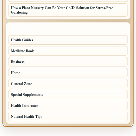
How a Plant Nursery Can Be Your Go-To Solution for Stress-Free
Gardening
TOP CATEGORIES
Health Guides
149
Medicine Book
104
Business
58
Home
39
General Zone
32
Special Supplements
22
Health Insurance
20
Natural Health Tips
14