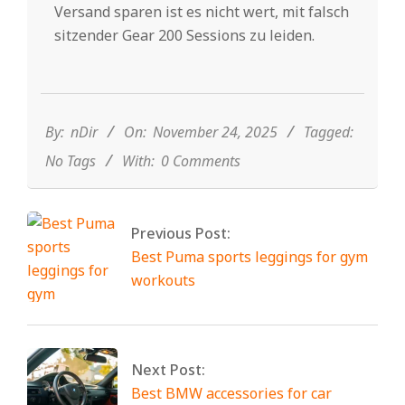
Versand sparen ist es nicht wert, mit falsch
sitzender Gear 200 Sessions zu leiden.
2025-
11-
24
By:
nDir
On:
November 24, 2025
Tagged:
No Tags
With:
0 Comments
Previous Post:
Best Puma sports leggings for gym
workouts
Next Post:
Best BMW accessories for car